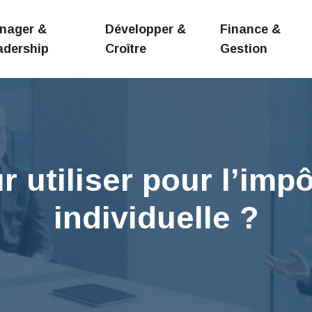
nager &
Développer &
Finance &
adership
Croître
Gestion
 utiliser pour l’imp
individuelle ?