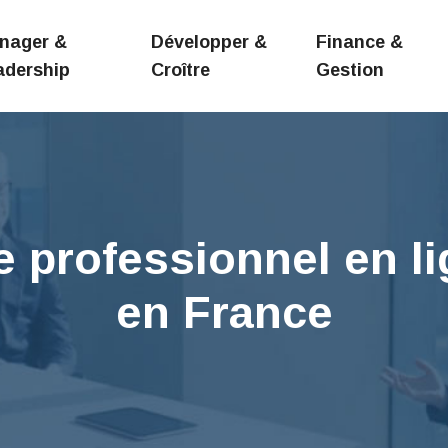
nager &
Développer &
Finance &
adership
Croître
Gestion
 professionnel en l
en France